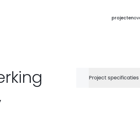
projecten
ov
erking
Project specificaties
,