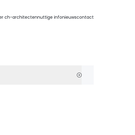
er ch-architecten
nuttige info
nieuws
contact